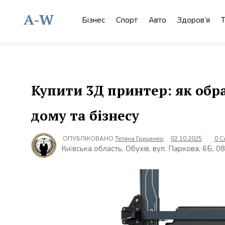
Skip
to
A-W
Бізнес
Спорт
Авто
Здоров’я
Т
content
Купити 3Д принтер: як обр
дому та бізнесу
ОПУБЛІКОВАНО
Тетяна Гриценко
02.10.2025
0 
Київська область, Обухів, вул. Паркова, 6Б, 0