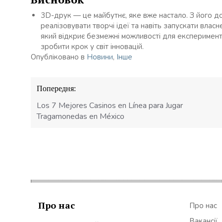
3D-друк — це майбутнє, яке вже настало. З його д
реалізовувати творчі ідеї та навіть запускати влас
який відкриє безмежні можливості для експеримент
зробити крок у світ інновацій.
Опубліковано в
Новини
,
Інше
Навігація
Попередня:
записів
Los 7 Mejores Casinos en Línea para Jugar
Tragamonedas en México
Про нас
Про нас
Вакансії