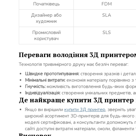
Початківець
FDM
Дизайнер або
SLA
художник
Промисловий
SLS
користувач
Переваги володіння 3Д принтеро
Технологія тривимірного друку має безліч переваг:
Швидке прототипування:
створення зразків і детал
Мінімальні витрати:
економія матеріалу порівняно з
Гнучкість:
можливість виготовлення будь-яких фор
Індивідуалізація:
створення унікальних предметів, ак
Де найкраще купити 3Д принтер 
Якщо ви вирішили
купити 3Д принтер
, зверніть ува
широкий асортимент 3D-принтерів для будь-якого р
моделі сертифіковані, а консультанти допоможуть п
сайті доступні витратні матеріали, смоли, філамент
Висновок