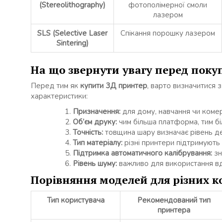
(Stereolithography)
фотополімерної смоли
лазером
SLS (Selective Laser
Спікання порошку лазером
Sintering)
На що звернути увагу перед пок
Перед тим як
купити 3Д принтер
, варто визначитися 
характеристики:
Призначення:
для дому, навчання чи комер
Об’єм друку:
чим більша платформа, тим бі
Точність:
товщина шару визначає рівень дет
Тип матеріалу:
різні принтери підтримують
Підтримка автоматичного калібрування:
зн
Рівень шуму:
важливо для використання вд
Порівняння моделей для різних к
Тип користувача
Рекомендований тип
принтера