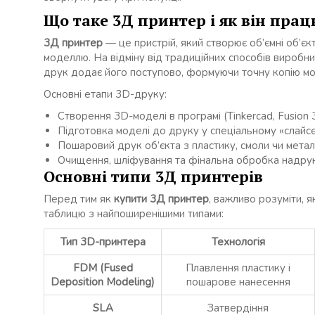
Що таке 3Д принтер і як він прац
3Д принтер
— це пристрій, який створює об’ємні об’
моделлю. На відміну від традиційних способів виробниц
друк додає його поступово, формуючи точну копію мо
Основні етапи 3D-друку:
Створення 3D-моделі в програмі (Tinkercad, Fusion 
Підготовка моделі до друку у спеціальному «слайсе
Пошаровий друк об’єкта з пластику, смоли чи метал
Очищення, шліфування та фінальна обробка надрук
Основні типи 3Д принтерів
Перед тим як
купити 3Д принтер
, важливо розуміти, 
таблицю з найпоширенішими типами:
Тип 3D-принтера
Технологія
FDM (Fused
Плавлення пластику і
Deposition Modeling)
пошарове нанесення
SLA
Затвердіння