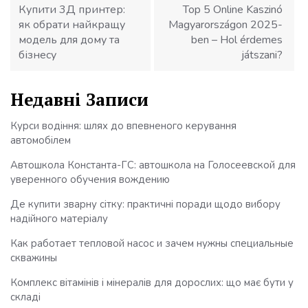
Купити 3Д принтер:
Top 5 Online Kaszinó
як обрати найкращу
Magyarországon 2025-
модель для дому та
ben – Hol érdemes
бізнесу
játszani?
Недавні Записи
Курси водіння: шлях до впевненого керування
автомобілем
Автошкола Константа-ГС: автошкола на Голосеевской для
уверенного обучения вождению
Де купити зварну сітку: практичні поради щодо вибору
надійного матеріалу
Как работает тепловой насос и зачем нужны специальные
скважины
Комплекс вітамінів і мінералів для дорослих: що має бути у
складі