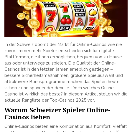
In der Schweiz boomt der Markt für Online-Casinos wie nie
zuvor. Immer mehr Spieler entscheiden sich für digitale
Plattformen, die ihnen ermöglichen, bequem von zu Hause
aus oder unterwegs zu spielen. Die Qualität der Online-
Casinos ist in den letzten Jahren erheblich gestiegen –
bessere Sicherheitsmaßnahmen, größere Spielauswahl und
attraktivere Bonusprogramme machen das Spielen heute
sicherer und spannender denn je. Doch welches Online-
Casino ist wirklich das beste? In diesem Artikel stellen wir die
aktuelle Rangliste der Top-Casinos 2025 vor.
Warum Schweizer Spieler Online-
Casinos lieben
Online-Casinos bieten eine Kombination aus Komfort, Vielfalt