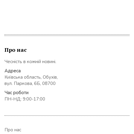
Про нас
Чесність в кожній новині.
Адреса
Київська область, Обухів,
вул. Паркова, 6Б, 08700
Час роботи
ПН-НД: 9:00-17:00
Про нас