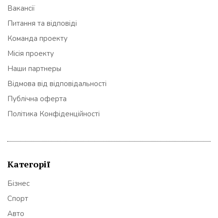
Вакансії
Питання та відповіді
Команда проекту
Місія проекту
Наши партнеры
Відмова від відповідальності
Публічна оферта
Політика Конфіденційності
Категорії
Бізнес
Спорт
Авто