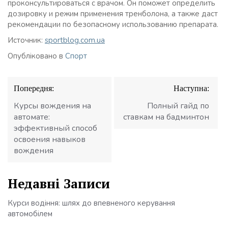
проконсультироваться с врачом. Он поможет определить
дозировку и режим применения тренболона, а также даст
рекомендации по безопасному использованию препарата.
Источник:
sportblog.com.ua
Опубліковано в
Спорт
Навігація
Попередня:
Наступна:
записів
Курсы вождения на
Полный гайд по
автомате:
ставкам на бадминтон
эффективный способ
освоения навыков
вождения
Недавні Записи
Курси водіння: шлях до впевненого керування
автомобілем