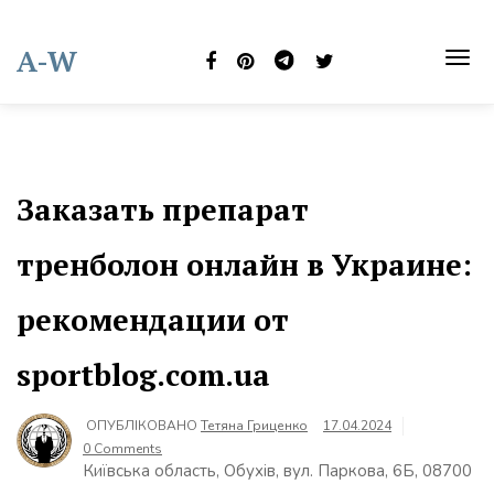
Skip
to
A-W
content
TOG
NAVI
Заказать препарат
тренболон онлайн в Украине:
рекомендации от
sportblog.com.ua
ОПУБЛІКОВАНО
Тетяна Гриценко
17.04.2024
0 Comments
Київська область, Обухів, вул. Паркова, 6Б, 08700