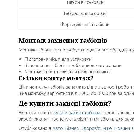
Габіон військовий
Габіони для огорожі
Фортифікаційні габіони
Монтаж захисних габіонів
Монтаж габіонів не потребує спеціального обладнанн
Підготовка місця для установки.
Заповнення габіонів необхідними матеріалами.
Монтаж сітки та фіксація габіонів на місці.
Скільки коштує монтаж?
Ціна монтажу габіонів залежить від складності роботи,
ціна монтажу варіюється від 1000 до 3000 грн за оди
Де купити захисні габіони?
Якщо ви хочете
купити захисні габіони
за доступною ц
виробників, які пропонують різні типи габіонів для зах
Опубліковано в
Авто
,
Бізнес
,
Здоров'я
,
Інше
,
Новини
,