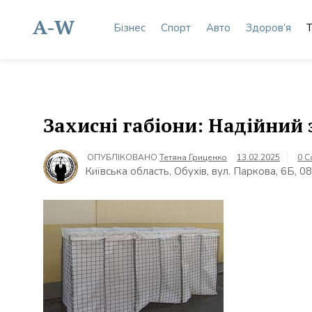
Skip
to
A-W
Бізнес
Спорт
Авто
Здоров’я
Т
content
Захисні габіони: Надійний 
ОПУБЛІКОВАНО
Тетяна Гриценко
13.02.2025
0 
Київська область, Обухів, вул. Паркова, 6Б, 0