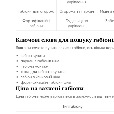
укріплення
Габіони для огорожі
Огорожа та паркан
Міцні й
Фортифікаційні
Будівництво
Забе
габіони
укріплень
Ключові слова для пошуку габіоні
Якщо ви хочете купити захисні габіони, ось кілька кор
габіон купити
паркан з габіонів ціна
габіони монтаж
сітка для габіонів купити
габіон військовий ціна
фортифікаційні габіони ціна
Ціна на захисні габіони
Ціна габіонів може варіюватися в залежності від типу к
Тип габіону