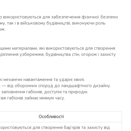
око використовуються для забезпечення фізичної безпеки
у, так і в військовому будівництві, виконуючи роль
ож.
іншими матеріалами, які використовуються для створення
укріплення узбережжя, будівництва стін, огорож і захисту
і механічні навантаження та ударні хвилі.
 — від оборонних споруд до ландшафтного дизайну.
аповнення габіонів, доступні та природні.
аж габіонів займає мінімум часу.
Особливості
ористовуються для створення бар’єрів та захисту від