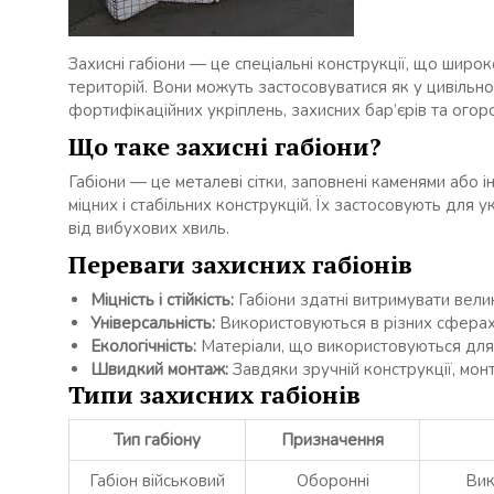
Захисні габіони — це спеціальні конструкції, що шир
територій. Вони можуть застосовуватися як у цивільном
фортифікаційних укріплень, захисних бар’єрів та огор
Що таке захисні габіони?
Габіони — це металеві сітки, заповнені каменями або 
міцних і стабільних конструкцій. Їх застосовують для 
від вибухових хвиль.
Переваги захисних габіонів
Міцність і стійкість:
Габіони здатні витримувати велик
Універсальність:
Використовуються в різних сферах
Екологічність:
Матеріали, що використовуються для з
Швидкий монтаж:
Завдяки зручній конструкції, монт
Типи захисних габіонів
Тип габіону
Призначення
Габіон військовий
Оборонні
Вик