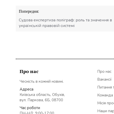
Навігація
Попередня:
записів
Судова експертиза поліграф: роль та значення в
українській правовій системі
Про нас
Про нас
Вакансії
Чесність в кожній новині.
Питання т
Адреса
Київська область, Обухів,
Команда
вул. Паркова, 6Б, 08700
Місія пр
Час роботи
Наши па
ПН-НД: 9:00-17:00