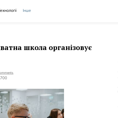
ехнології
Інше
иватна школа організовує
Comments
8700