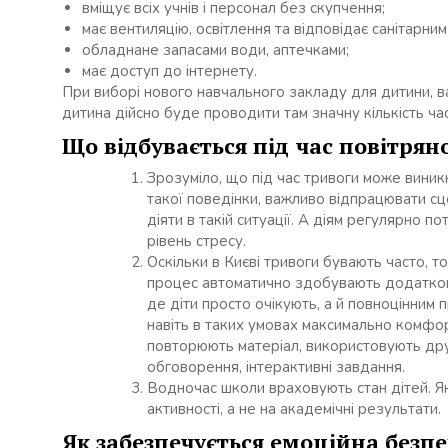
вміщує всіх учнів і персонал без скупчення;
має вентиляцію, освітлення та відповідає санітарним
обладнане запасами води, аптечками;
має доступ до інтернету.
При виборі нового навчального закладу для дитини, в
дитина дійсно буде проводити там значну кількість ча
Що відбувається під час повітрян
Зрозуміло, що під час тривоги може виник
такої поведінки, важливо відпрацювати сц
діяти в такій ситуації. А діям регулярно п
рівень стресу.
Оскільки в Києві тривоги бувають часто, т
процес автоматично здобувають додаткові 
де діти просто очікують, а й повноцінним
навіть в таких умовах максимально комфор
повторюють матеріал, використовують друк
обговорення, інтерактивні завдання.
Водночас школи враховують стан дітей. Як
активності, а не на академічні результати.
Як забезпечується емоційна безпе