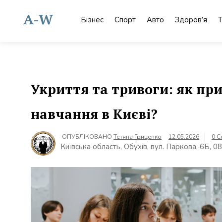
Skip
to
A-W
Бізнес
Спорт
Авто
Здоров’я
Т
content
Укриття та тривоги: як пр
навчання в Києві?
ОПУБЛІКОВАНО
Тетяна Гриценко
12.05.2026
0 
Київська область, Обухів, вул. Паркова, 6Б, 0