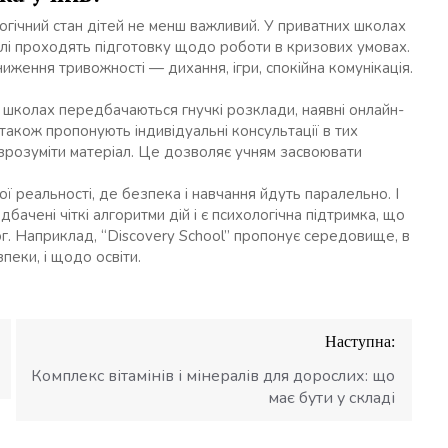
огічний стан дітей не менш важливий. У приватних школах
лі проходять підготовку щодо роботи в кризових умовах.
ження тривожності — дихання, ігри, спокійна комунікація.
школах передбачаються гнучкі розклади, наявні онлайн-
також пропонують індивідуальні консультації в тих
 зрозуміти матеріал. Це дозволяє учням засвоювати
ї реальності, де безпека і навчання йдуть паралельно. І
бачені чіткі алгоритми дій і є психологічна підтримка, що
вог. Наприклад, “Discovery School” пропонує середовище, в
еки, і щодо освіти.
Наступна:
Комплекс вітамінів і мінералів для дорослих: що
має бути у складі