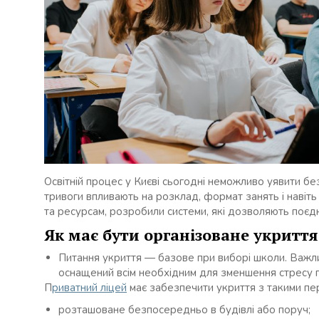
Освітній процес у Києві сьогодні неможливо уявити б
тривоги впливають на розклад, формат занять і навіть 
та ресурсам, розробили системи, які дозволяють поєд
Як має бути організоване укриття
Питання укриття — базове при виборі школи. Важлив
оснащений всім необхідним для зменшення стресу п
П
риватний ліцей
має забезпечити укриття з такими пе
розташоване безпосередньо в будівлі або поруч;