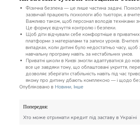
Фізична безпека — це лише частина задачі. Психол
зазвичай працюють психологи або тьютори, а вчите
Важливо також, щоб персонал володів техніками зни
Це формує відчуття контролю і безпеки.
Щоб діти відчували себе комфортніше в приватних 
платформи з матеріалами та записи уроків. Вчителі 
випадках, коли дитині було недостатньо часу, щоб
навчальну програму навіть за нестабільних умов.
Приватні школи в Києві змогли адаптуватися до ново
все це завдяки тому, що облаштовані укриття, перед
дозволяє зберігати стабільність навіть під час три
якому про дитину дбають комплексно — і щодо безп
Опубліковано в
Новини
,
Інше
Навігація
Попередня:
записів
Хто може отримати кредит під заставу в Україні