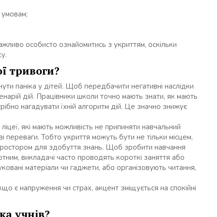
 умовам;
ажливо особисто ознайомитись з укриттям, оскільки
су.
ої тривоги?
нути паніка у дітей. Щоб передбачити негативні наслідки
енарій дій. Працівники школи точно мають знати, як мають
отрібно нагадувати їхній алгоритм дій. Це значно знижує
о ліцеї, які мають можливість не припиняти навчальний
переваги. Тобто укриття можуть бути не тільки місцем,
 простором для здобуття знань. Щоб зробити навчання
тним, викладачі часто проводять короткі заняття або
овані матеріали чи гаджети, або організовують читання,
що є напруження чи страх, акцент зміщується на спокійні
ка учнів?