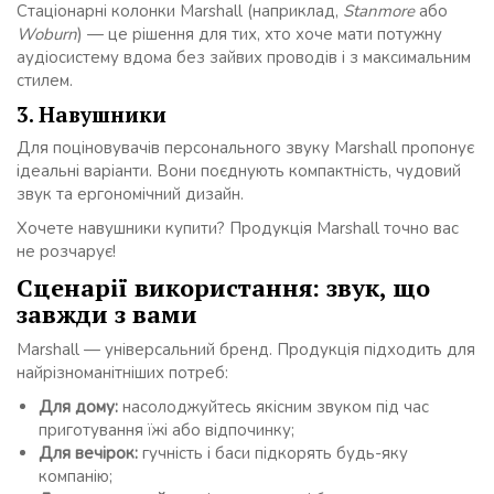
Стаціонарні колонки Marshall (наприклад,
Stanmore
або
Woburn
) — це рішення для тих, хто хоче мати потужну
аудіосистему вдома без зайвих проводів і з максимальним
стилем.
3. Навушники
Для поціновувачів персонального звуку Marshall пропонує
ідеальні варіанти. Вони поєднують компактність, чудовий
звук та ергономічний дизайн.
Хочете навушники купити? Продукція Marshall точно вас
не розчарує!
Сценарії використання: звук, що
завжди з вами
Marshall — універсальний бренд. Продукція підходить для
найрізноманітніших потреб:
Для дому:
насолоджуйтесь якісним звуком під час
приготування їжі або відпочинку;
Для вечірок:
гучність і баси підкорять будь-яку
компанію;