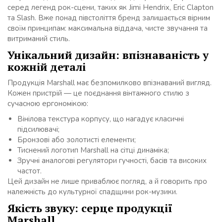
серед легенд рок-сцени, таких як Jimi Hendrix, Eric Clapton
та Slash. Вже понад півстоліття бренд залишається вірним
своїм принципам: максимальна віддача, чисте звучання та
витриманий стиль.
Унікальний дизайн: впізнаваність у
кожній деталі
Продукція Marshall має безпомилково впізнаваний вигляд.
Кожен пристрій — це поєднання вінтажного стилю з
сучасною ергономікою:
Вінілова текстура корпусу, що нагадує класичні
підсилювачі;
Бронзові або золотисті елементи;
Тиснений логотип Marshall на сітці динаміка;
Зручні аналогові регулятори гучності, басів та високих
частот.
Цей дизайн не лише приваблює погляд, а й говорить про
належність до культурної спадщини рок-музики.
Якість звуку: серце продукції
Marshall