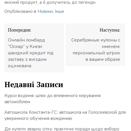
якісний продукт, а й долучитесь до легенди.
Опубліковано в
Новини
,
Інше
Навігація
Попередня:
Наступна:
записів
Онлайн ломбард
Серебряные кулоны с
“Оскар” у Києві:
именем:
швидкий кредит під
персональный штрих
заставу з виїздом
в вашем образе
оцінювача
Недавні Записи
Курси водіння: шлях до впевненого керування
автомобілем
Автошкола Константа-ГС: автошкола на Голосеевской для
уверенного обучения вождению
Де купити зварну сітку: практичні поради щодо вибору