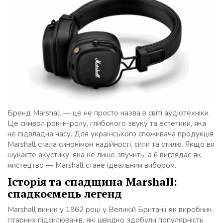
Бренд Marshall — це не просто назва в світі аудіотехніки.
Це символ рок-н-ролу, глибокого звуку та естетики, яка
не підвладна часу. Для українського споживача продукція
Marshall стала синонімом надійності, сили та стилю. Якщо ви
шукаєте акустику, яка не лише звучить, а й виглядає як
мистецтво — Marshall стане ідеальним вибором.
Історія та спадщина Marshall:
спадкоємець легенд
Marshall виник у 1962 році у Великій Британії як виробник
гітарних підсилювачів, які швидко здобули популярність