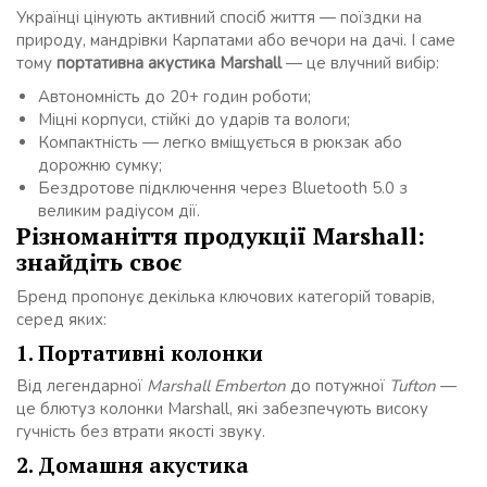
Українці цінують активний спосіб життя — поїздки на
природу, мандрівки Карпатами або вечори на дачі. І саме
тому
портативна акустика Marshall
— це влучний вибір:
Автономність до 20+ годин роботи;
Міцні корпуси, стійкі до ударів та вологи;
Компактність — легко вміщується в рюкзак або
дорожню сумку;
Бездротове підключення через Bluetooth 5.0 з
великим радіусом дії.
Різноманіття продукції Marshall:
знайдіть своє
Бренд пропонує декілька ключових категорій товарів,
серед яких:
1. Портативні колонки
Від легендарної
Marshall Emberton
до потужної
Tufton
—
це блютуз колонки Marshall, які забезпечують високу
гучність без втрати якості звуку.
2. Домашня акустика