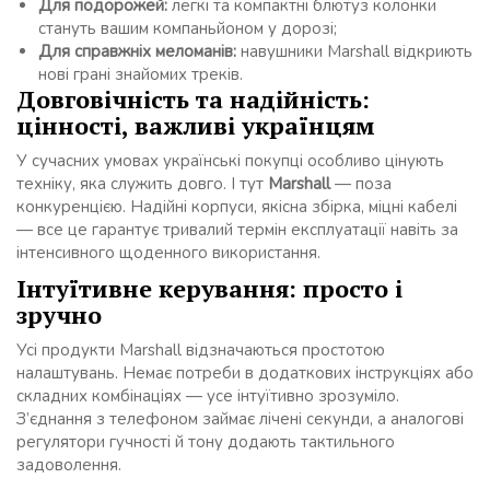
Для подорожей:
легкі та компактні блютуз колонки
стануть вашим компаньйоном у дорозі;
Для справжніх меломанів:
навушники Marshall відкриють
нові грані знайомих треків.
Довговічність та надійність:
цінності, важливі українцям
У сучасних умовах українські покупці особливо цінують
техніку, яка служить довго. І тут
Marshall
— поза
конкуренцією. Надійні корпуси, якісна збірка, міцні кабелі
— все це гарантує тривалий термін експлуатації навіть за
інтенсивного щоденного використання.
Інтуїтивне керування: просто і
зручно
Усі продукти Marshall відзначаються простотою
налаштувань. Немає потреби в додаткових інструкціях або
складних комбінаціях — усе інтуїтивно зрозуміло.
З’єднання з телефоном займає лічені секунди, а аналогові
регулятори гучності й тону додають тактильного
задоволення.