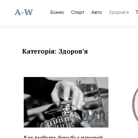
Skip
to
A-W
Бізнес
Спорт
Авто
Здоров’я
Т
content
Категорія:
Здоров’я
Как выбрать борьбу с игровой