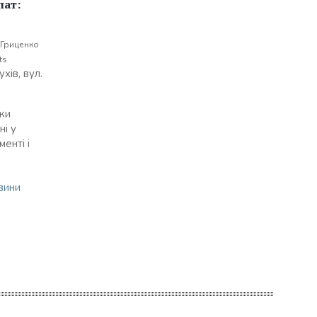
пат:
 Гриценко
ts
хів, вул.
ки
ні у
енті і
вини