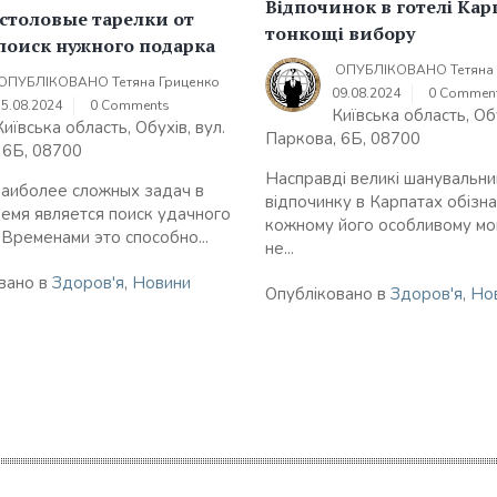
Відпочинок в готелі Кар
столовые тарелки от
тонкощі вибору
 поиск нужного подарка
ОПУБЛІКОВАНО
Тетяна
ОПУБЛІКОВАНО
Тетяна Гриценко
09.08.2024
0 Commen
15.08.2024
0 Comments
Київська область, Обу
Київська область, Обухів, вул.
Паркова, 6Б, 08700
 6Б, 08700
Насправді великі шанувальни
наиболее сложных задач в
відпочинку в Карпатах обізна
емя является поиск удачного
кожному його особливому мом
 Временами это способно...
не...
вано в
Здоров'я
,
Новини
Опубліковано в
Здоров'я
,
Но