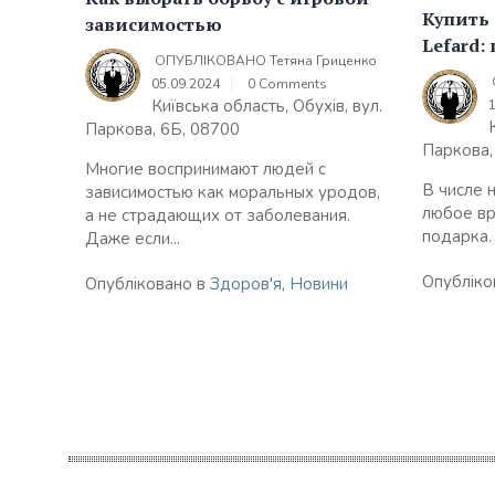
Купить 
зависимостью
Lefard:
ОПУБЛІКОВАНО
Тетяна Гриценко
05.09.2024
0 Comments
Київська область, Обухів, вул.
Паркова, 6Б, 08700
Паркова,
Многие воспринимают людей с
В числе 
зависимостью как моральных уродов,
любое вр
а не страдающих от заболевания.
подарка.
Даже если...
Опубліко
Опубліковано в
Здоров'я
,
Новини