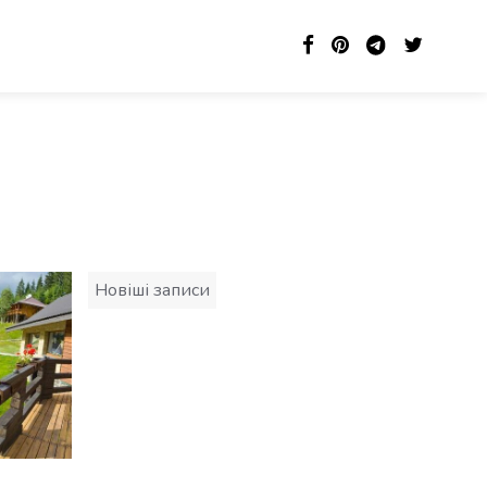
Навігація
Новіші записи
за
записами